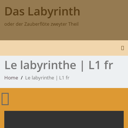
Skip
Das Labyrinth
to
content
oder der Zauberflöte zweyter Theil
To
Le labyrinthe | L1 fr
Home
Le labyrinthe | L1 fr