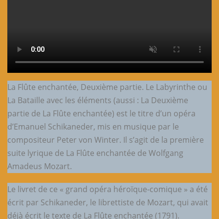
La Flûte enchantée, Deuxième partie. Le Labyrinthe ou
La Bataille avec les éléments (aussi : La Deuxième
partie de La Flûte enchantée) est le titre d’un opéra
d’Emanuel Schikaneder, mis en musique par le
compositeur Peter von Winter. Il s’agit de la première
suite lyrique de La Flûte enchantée de Wolfgang
Amadeus Mozart.
Le livret de ce « grand opéra héroïque-comique » a été
écrit par Schikaneder, le librettiste de Mozart, qui avait
déjà écrit le texte de La Flûte enchantée (1791).