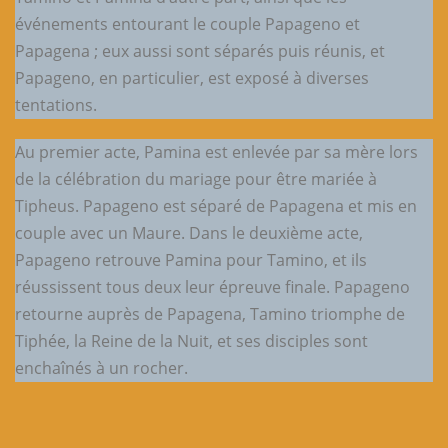
événements entourant le couple Papageno et
Papagena ; eux aussi sont séparés puis réunis, et
Papageno, en particulier, est exposé à diverses
tentations.
Au premier acte, Pamina est enlevée par sa mère lors
de la célébration du mariage pour être mariée à
Tipheus. Papageno est séparé de Papagena et mis en
couple avec un Maure. Dans le deuxième acte,
Papageno retrouve Pamina pour Tamino, et ils
réussissent tous deux leur épreuve finale. Papageno
retourne auprès de Papagena, Tamino triomphe de
Tiphée, la Reine de la Nuit, et ses disciples sont
enchaînés à un rocher.