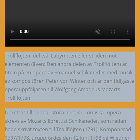
Trollflöjten, del två. Labyrinten eller striden mot
elementen (även: Den andra delen av Trollflöjten) är
titeln på en opera av Emanuel Schikaneder med musik
av kompositören Peter von Winter och är den tidigaste
operauppföljaren till Wolfgang Amadeus Mozarts
Trollflöjten.
Librettot till denna ”stora heroisk-komiska” opera
skrevs av Mozarts librettist Schikaneder, som redan
hade skrivit texten till Trollflöjten (1791). Komponerad
1797/1798, uruppfördes den 12 juni 1798 på Wiedner