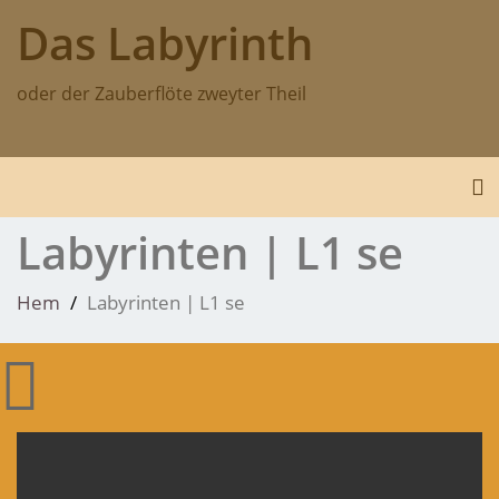
Hoppa
Das Labyrinth
till
innehåll
oder der Zauberflöte zweyter Theil
Sl
Labyrinten | L1 se
Hem
Labyrinten | L1 se