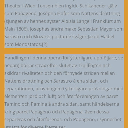
Theater i Wien. I ensemblen ingick: Schikaneder själv
som Papageno, Josepha Hofer som Nattens drottning
(sjungen av hennes syster Aloisia Lange i Frankfurt am
Main 1806), Josephas andra make Sebastian Mayer som
Sarastro och Mozarts postume svåger Jakob Haibel
som Monostatos.[2]
Handlingen i denna opera (för ytterligare uppföljare, se
nedan) börjar strax efter slutet av Trollflöjten och
skildrar rivaliteten och den förnyade striden mellan
Nattens drottning och Sarastro å ena sidan, och
separationen, prövningen (i ytterligare prövningar med
elementen jord och luft) och återföreningen av paret
Tamino och Pamina å andra sidan, samt händelserna
kring paret Papageno och Papagena; även dessa
separeras och återförenas, och Papageno, i synnerhet,
utsätts för diverse frestelser.