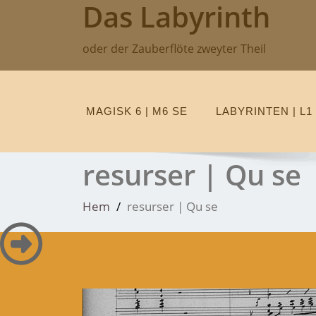
Das Labyrinth
Hoppa
till
innehåll
oder der Zauberflöte zweyter Theil
MAGISK 6 | M6 SE
LABYRINTEN | L1
resurser | Qu se
Hem
resurser | Qu se