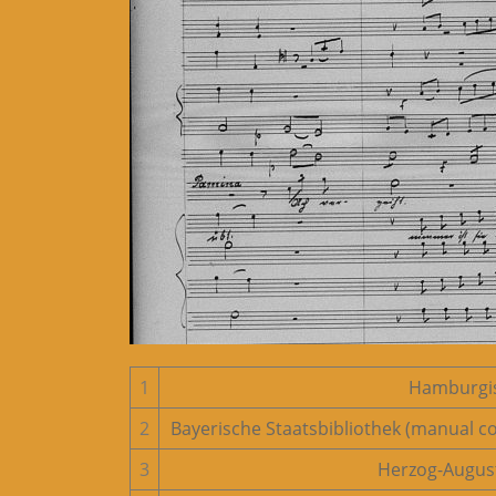
1
Hamburgis
2
Bayerische Staatsbibliothek (manual c
3
Herzog-August