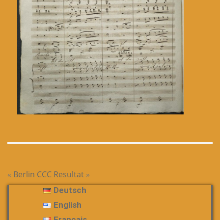
«
Berlin
CCC Resultat
»
Deutsch
English
Français