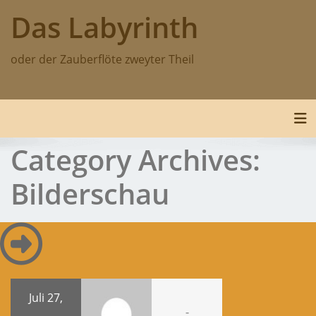
Skip
Das Labyrinth
to
content
oder der Zauberflöte zweyter Theil
Tog
Category Archives:
Bilderschau
Juli 27,
-