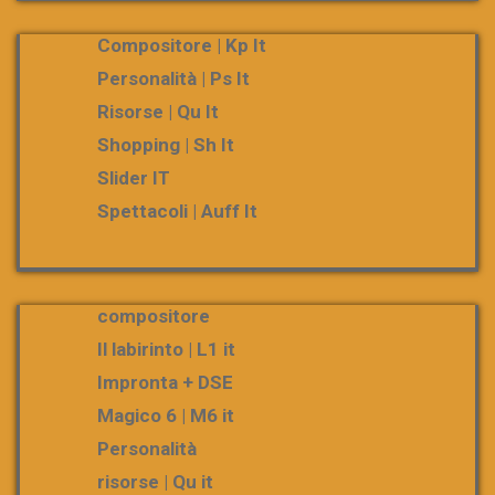
Compositore | Kp It
Personalità | Ps It
Risorse | Qu It
Shopping | Sh It
Slider IT
Spettacoli | Auff It
compositore
Il labirinto | L1 it
Impronta + DSE
Magico 6 | M6 it
Personalità
risorse | Qu it