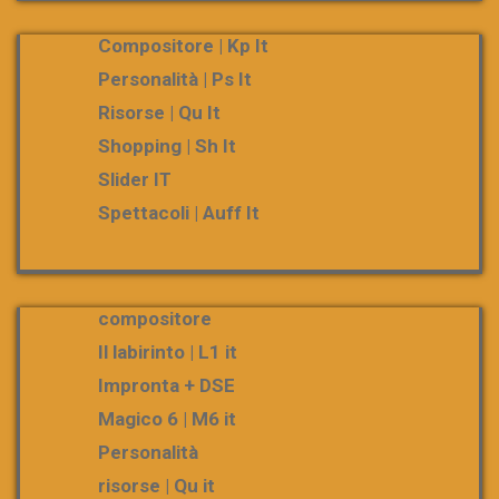
Compositore | Kp It
Personalità | Ps It
Risorse | Qu It
Shopping | Sh It
Slider IT
Spettacoli | Auff It
compositore
Il labirinto | L1 it
Impronta + DSE
Magico 6 | M6 it
Personalità
risorse | Qu it