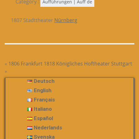
Category :
Aufführungen | Auff de
1807 Stadttheater
Nürnberg
«
1806 Frankfurt
1818 Königliches Hoftheater Stuttgart
»
Deutsch
English
Français
Italiano
Español
Nederlands
Svenska