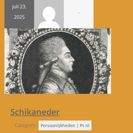
juli 23,
-
2025
Schikaneder
Category :
Persoonlijkheden | Ps nl