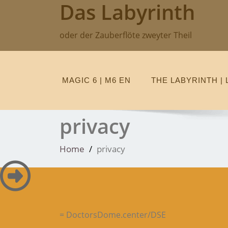
Das Labyrinth
Skip
to
content
oder der Zauberflöte zweyter Theil
MAGIC 6 | M6 EN
THE LABYRINTH | 
privacy
Home
privacy
= DoctorsDome.center/DSE