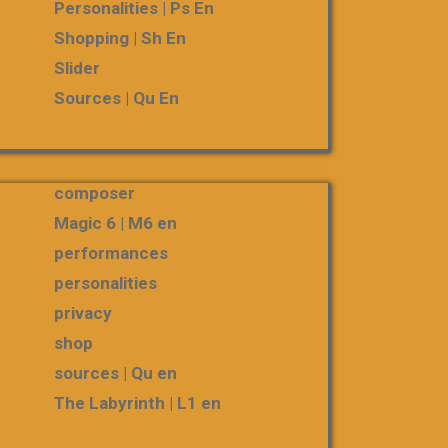
Personalities | Ps En
Shopping | Sh En
Slider
Sources | Qu En
composer
Magic 6 | M6 en
performances
personalities
privacy
shop
sources | Qu en
The Labyrinth | L1 en