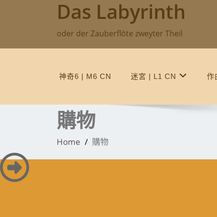
Das Labyrinth
Skip
to
content
oder der Zauberflöte zweyter Theil
神奇6 | M6 CN
迷宮 | L1 CN
作曲
購物
Home
購物