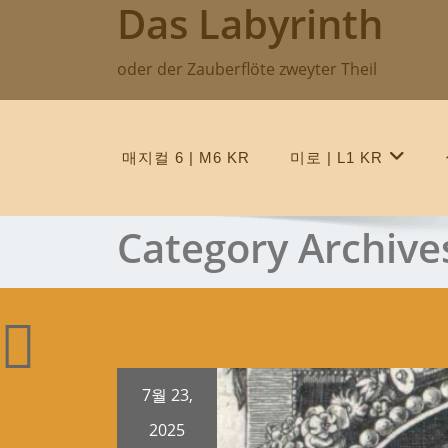
Das Labyrinth
Skip
to
content
oder der Zauberflöte zweyter Theil
매지컬 6 | M6 KR
미로 | L1 KR
Category Archive
7월 23,
2025