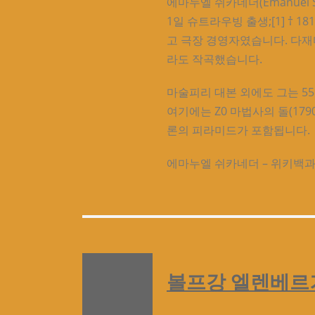
에마누엘 쉬카네더(Emanuel Sc
1일 슈트라우빙 출생;[1] † 18
고 극장 경영자였습니다. 다재다
라도 작곡했습니다.
마술피리 대본 외에도 그는 5
여기에는 Z0 마법사의 돌(1790)
론의 피라미드가 포함됩니다.
에마누엘 쉬카네더 – 위키백
볼프강 엘렌베르