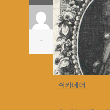
-
쉬카네더