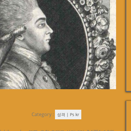
Category :
성격 | Ps kr