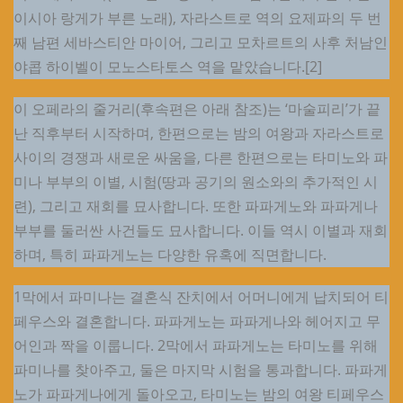
이시아 랑게가 부른 노래), 자라스트로 역의 요제파의 두 번
째 남편 세바스티안 마이어, 그리고 모차르트의 사후 처남인
야콥 하이벨이 모노스타토스 역을 맡았습니다.[2]
이 오페라의 줄거리(후속편은 아래 참조)는 ‘마술피리’가 끝
난 직후부터 시작하며, 한편으로는 밤의 여왕과 자라스트로
사이의 경쟁과 새로운 싸움을, 다른 한편으로는 타미노와 파
미나 부부의 이별, 시험(땅과 공기의 원소와의 추가적인 시
련), 그리고 재회를 묘사합니다. 또한 파파게노와 파파게나
부부를 둘러싼 사건들도 묘사합니다. 이들 역시 이별과 재회
하며, 특히 파파게노는 다양한 유혹에 직면합니다.
1막에서 파미나는 결혼식 잔치에서 어머니에게 납치되어 티
페우스와 결혼합니다. 파파게노는 파파게나와 헤어지고 무
어인과 짝을 이룹니다. 2막에서 파파게노는 타미노를 위해
파미나를 찾아주고, 둘은 마지막 시험을 통과합니다. 파파게
노가 파파게나에게 돌아오고, 타미노는 밤의 여왕 티페우스