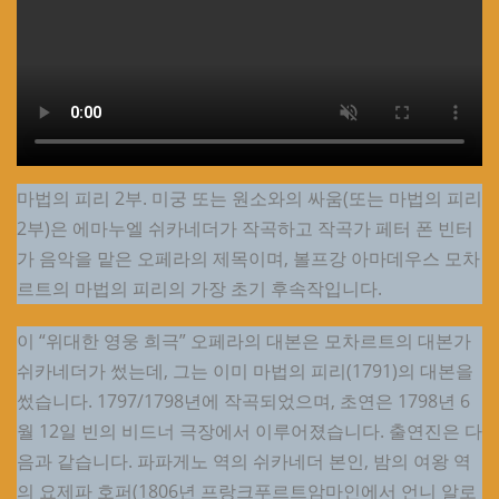
마법의 피리 2부. 미궁 또는 원소와의 싸움(또는 마법의 피리
2부)은 에마누엘 쉬카네더가 작곡하고 작곡가 페터 폰 빈터
가 음악을 맡은 오페라의 제목이며, 볼프강 아마데우스 모차
르트의 마법의 피리의 가장 초기 후속작입니다.
이 “위대한 영웅 희극” 오페라의 대본은 모차르트의 대본가
쉬카네더가 썼는데, 그는 이미 마법의 피리(1791)의 대본을
썼습니다. 1797/1798년에 작곡되었으며, 초연은 1798년 6
월 12일 빈의 비드너 극장에서 이루어졌습니다. 출연진은 다
음과 같습니다. 파파게노 역의 쉬카네더 본인, 밤의 여왕 역
의 요제파 호퍼(1806년 프랑크푸르트암마인에서 언니 알로