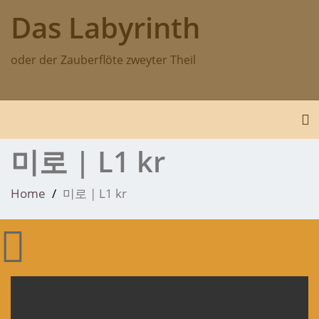
Skip
Das Labyrinth
to
content
oder der Zauberflöte zweyter Theil
To
미로 | L1 kr
Home
미로 | L1 kr